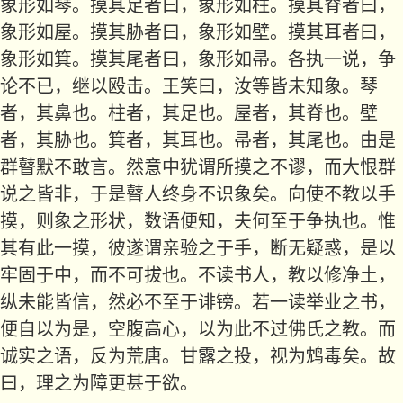
象形如琴。摸其足者曰，象形如柱。摸其脊者曰，
象形如屋。摸其胁者曰，象形如壁。摸其耳者曰，
象形如箕。摸其尾者曰，象形如帚。各执一说，争
论不已，继以殴击。王笑曰，汝等皆未知象。琴
者，其鼻也。柱者，其足也。屋者，其脊也。壁
者，其胁也。箕者，其耳也。帚者，其尾也。由是
群瞽默不敢言。然意中犹谓所摸之不谬，而大恨群
说之皆非，于是瞽人终身不识象矣。向使不教以手
摸，则象之形状，数语便知，夫何至于争执也。惟
其有此一摸，彼遂谓亲验之于手，断无疑惑，是以
牢固于中，而不可拔也。不读书人，教以修净土，
纵未能皆信，然必不至于诽镑。若一读举业之书，
便自以为是，空腹高心，以为此不过佛氏之教。而
诚实之语，反为荒唐。甘露之投，视为鸩毒矣。故
曰，理之为障更甚于欲。