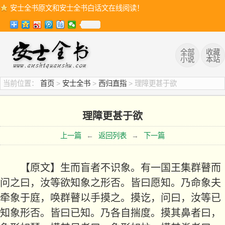
安士全书原文和安士全书白话文在线阅读！
全部
收藏
小说
本站
当前位置：
首页
>
安士全书
>
西归直指
> 理障更甚于欲
理障更甚于欲
上一篇
←
返回列表
→
下一篇
【原
文】
生而盲者不识象。有一国王集群瞽而
问之
曰，汝等欲知象之形否。皆曰愿知。乃命象夫
牵象于庭，唤群瞽以手摸之。摸讫，问曰，汝等已
知象形否。皆曰已知。乃各自揣度。摸其鼻者曰，