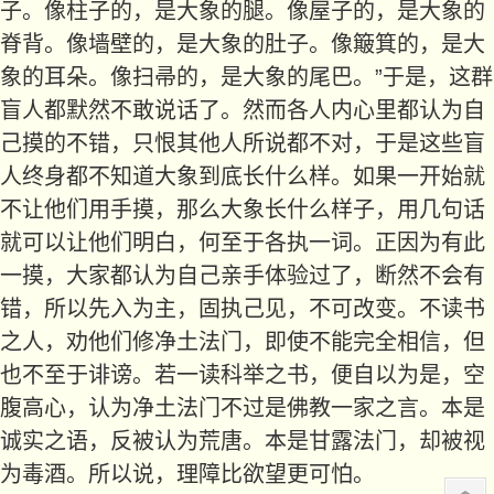
子。像柱子的，是大象的腿。像屋子的，是大象的
脊背。像墙壁的，是大象的肚子。像簸箕的，是大
象的耳朵。像扫帚的，是大象的尾巴。”于是，这群
盲人都默然不敢说话了。然而各人内心里都认为自
己摸的不错，只恨其他人所说都不对，于是这些盲
人终身都不知道大象到底长什么样。如果一开始就
不让他们用手摸，那么大象长什么样子，用几句话
就可以让他们明白，何至于各执一词。正因为有此
一摸，大家都认为自己亲手体验过了，断然不会有
错，所以先入为主，固执己见，不可改变。不读书
之人，劝他们修净土法门，即使不能完全相信，但
也不至于诽谤。若一读科举之书，便自以为是，空
腹高心，认为净土法门不过是佛教一家之言。本是
诚实之语，反被认为荒唐。本是甘露法门，却被视
为毒酒。所以说，理障
比欲望更可怕。