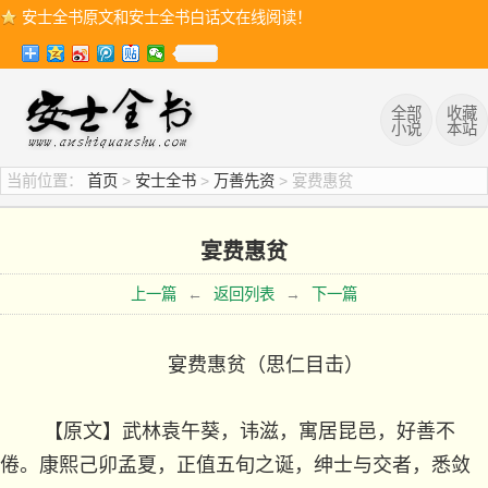
安士全书原文和安士全书白话文在线阅读！
全部
收藏
小说
本站
当前位置：
首页
>
安士全书
>
万善先资
> 宴费惠贫
宴费惠贫
上一篇
←
返回列表
→
下一篇
宴费惠贫（思仁目击）
【原文】武林袁午葵，讳滋，寓居昆邑，好善不
倦。康熙己卯孟夏，正值五旬之诞，绅士与交者，悉敛