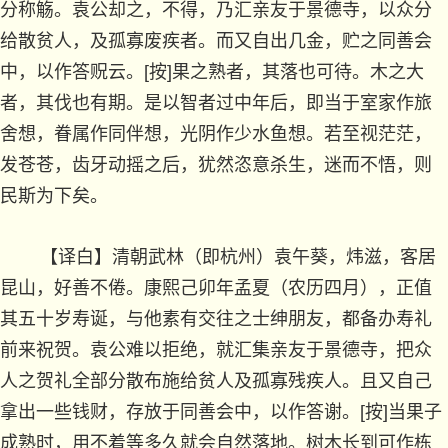
分称觞。袁公却之，不得，乃汇亲友于景德寺，以众分
给散贫人，及孤寡废疾者。而又自出几金，贮之同善会
中，以作答贶云。[按]果之熟者，其落也可待。木之大
者，其伐也有期。是以智者过中年后，即当于室家作旅
舍想，眷属作同伴想，光阴作少水鱼想。若至视茫茫，
发苍苍，齿牙动摇之后，犹然恣意杀生，迷而不悟，则
民斯为下矣。
【译白】清朝武林（即杭州）袁午葵，炜滋，客居
昆山，好善不倦。康熙己卯年孟夏（农历四月），正值
其五十岁寿诞，与他素有交往之士绅朋友，都备办寿礼
前来祝贺。袁公难以拒绝，就汇集亲友于景德寺，把众
人之贺礼全部分散布施给贫人及孤寡残疾人。且又自己
拿出一些钱财，存放于同善会中，以作答谢。[按]当果子
成熟时，用不着等多久就会自然落地。树木长到可作栋