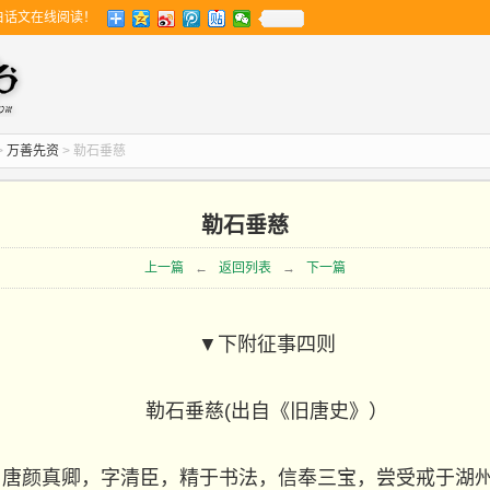
白话文在线阅读！
>
万善先资
> 勒石垂慈
勒石垂慈
上一篇
←
返回列表
→
下一篇
▼下附征事四则
勒石垂慈(出自《旧唐史》）
】唐颜真卿，字清臣，精于书法，信奉三宝，尝受戒于湖