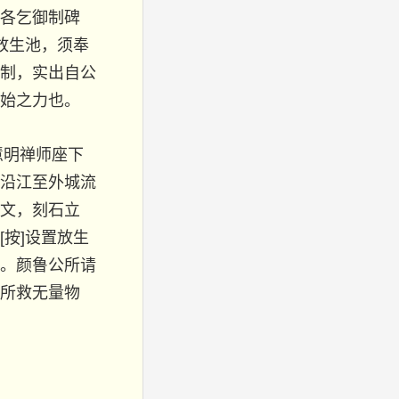
各乞御制碑
设放生池，须奉
制，实出自公
始之力也。
慧明禅师座下
沿江至外城流
文，刻石立
按]设置放生
。颜鲁公所请
所救无量物