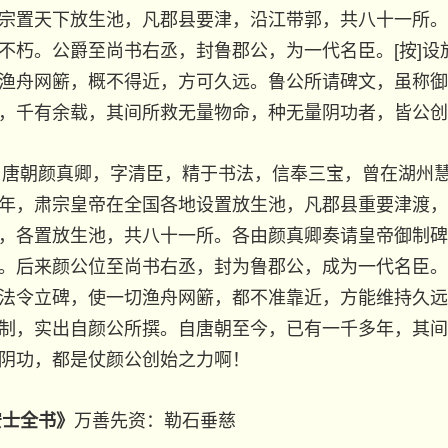
宗置天下放生池，凡郡县要津，沿江带郭，共八十一所。
不朽。公爵至尚书右丞，封鲁郡
公，为一代名臣。
[按]
渔舟网簖，概不得近，方可久远。鲁公所请碑文，虽称御
，千有余载，其间所救无量物命，种无量阴功者，皆公创
】唐朝颜真卿，字清臣，精于书法，信奉三宝，曾在湖州
年，肃宗皇帝在全国各地设置放生池，凡郡县重要津渡，
，各置放生池，共八十一所。各由颜真卿奏请皇帝御制碑
。后来颜公位至尚书右丞，封为鲁郡公，成为一代名臣。[
法令立碑，使一切渔舟网簖，都不准靠近，方能维持久远
制，实出自颜公所撰。自唐朝至今，已有一千多年，其间
阴功，都是仗颜公创始之力啊！
安士全书
》
万善先资：
勒石垂慈