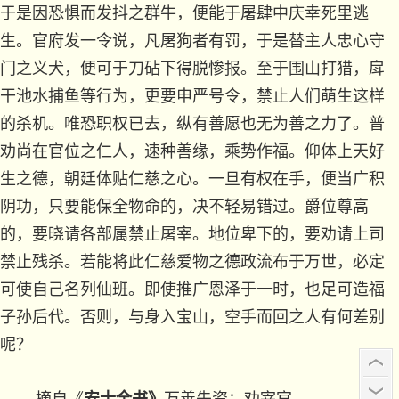
于是因恐惧而发抖之群牛，便能于屠肆中庆幸死里逃
生。官府发一令说，凡屠狗者有罚，于是替主人忠心守
门之义犬，便可于刀砧下得脱惨报。至于围山打猎，戽
干池水捕鱼等行为，更要申严号令，禁止人们萌生这样
的杀机。唯恐职权已去，纵有善愿也无为善之力了。普
劝尚在官位之仁人，速种善缘，乘势作福。仰体上天好
生之德，朝廷体贴仁慈之心。一旦有权在手，便当广积
阴功，只要能保全物命的，决不轻易错过。爵位尊高
的，要晓请各部属禁止屠宰。地位卑下的，要劝请上司
禁止残杀。若能将此仁慈爱物之德政流布于万世，必定
可使自己名列仙班。即使推广恩泽于一时，也足可造福
子孙后代。否则，与身入宝山，空手而回之人有何差别
呢？