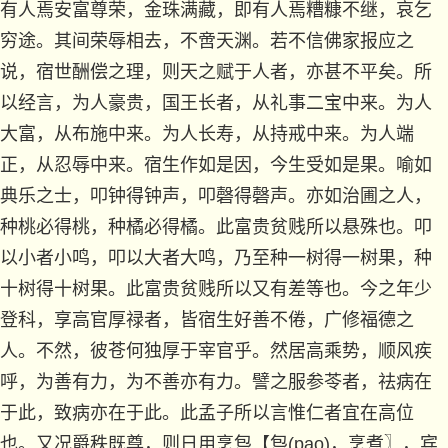
有人焉安富尊荣，金珠满藏，即有人焉糟糠不继，哀乞
穷途。其间荣辱相去，不啻天渊。若不信佛家报应之
说，宿世酬偿之理，则天之赋于人者，亦甚不平矣。所
以经言，为人豪贵，国王长者，从礼事二宝中来。为人
大富，从布施中来。为人长寿，从持戒中来。为人端
正，从忍辱中来。宿生作如是因，今生受如是果。喻如
典乐之士，叩钟得钟声，叩磬得磬声。亦如治圃之人，
种桃必得桃，种橘必得橘。此富贵贫贱所以悬殊也。叩
以小者小鸣，叩以大者大鸣，乃至种一树得一树果，种
十树得十树果。此富贵贫贱所以又有差等也。今之年少
登科，享高官厚禄者，皆宿生好善不倦，广修福德之
人。不然，彼苍何独厚于宰官乎。然居高乘势，顺风疾
呼，为善有力，为不善亦有力。譬之服参苓者，祛病在
于此，致病亦在于此。此孟子所以言惟仁者宜在高位
也。又况爵秩既尊，则日用烹炰【
炰
(pao)，烹煮〗，宾