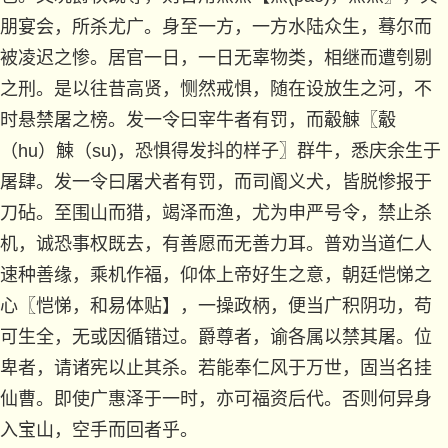
朋宴会，所杀尤广。身至一方，一方水陆众生，蓦尔而
被凌迟之惨。居官一日，一日无辜物类，相继而遭刳剔
之刑。是以往昔高贤，恻然戒惧，随在设放生之河，不
时悬禁屠之榜。发一令曰宰牛者有罚，而觳觫〖觳
（hu）觫（su)，恐惧得发抖的样子〗群牛，悉庆余生于
屠肆。发一令曰屠犬者有罚，而司阍义犬，皆脱惨报于
刀砧。至围山而猎，竭泽而渔，尤为申严号令，禁止杀
机，诚恐事权既去，有善愿而无善力耳。普劝当道仁人
速种善缘，乘机作福，仰体上帝好生之意，朝廷恺悌之
心〖恺悌，和易体贴】，一操政柄，便当广积阴功，苟
可生全，无或因循错过。爵尊者，谕各属以禁其屠。位
卑者，请诸宪以止其杀。若能奉仁风于万世，固当名挂
仙曹。即使广惠泽于一时，亦可福资后代。否则何异身
入宝山，空手而回者乎。