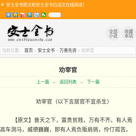
安士全书原文和安士全书白话文在线阅读！
全部
收藏
小说
本站
当前位置：
首页
>
安士全书
>
万善先资
> 劝宰官
劝宰官
上一篇
←
返回列表
→
下一篇
劝宰官（以下言居官不宜杀生）
【原文】普天之下，富贵贫贱，万有不齐。有人焉
高车测马，威德巍巍，即有人焉负贩肩挑，伶仃孤苦。