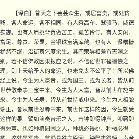
【译白】普天之下芸芸众生，或居富贵，或处贫
贱，各人命运，各不相同。有人乘高车、驾驷马，威德
巍巍。也有人肩挑背负做苦工，孤苦伶仃。有人安闲、
富足、尊贵、荣显，金银珠宝满库藏。也有人三餐糟糠
犹然不继，沿街哀乞度余生。其间荣辱相差有天渊之
别。若不信佛教因果报应之说，不信宿世罪福酬偿之
理，则上天给予人的命运，也未免太不公平了！所以佛
经上说，今生为人豪贵，或为国王，或为长者，皆从前
世恭敬奉事三宝中来。今生为人大富，皆从前世布施中
来。今生为人长寿，皆从前世持戒中来。今生为人相貌
端正，皆从前世忍辱中来。前世作这样的因，今生就受
这样的果。譬如演奏音乐之人，击钟即得钟声，叩磬即
得磬声。也如种植园圃之人，种桃必得桃，种橘必得
橘。这就是冨贵、贫贱悬殊之原因。钟磬击得轻，声音