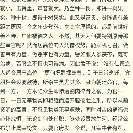
就小。击得重，声音就大。乃至种一树，即得一树果
实。种十树，即得十树果实。此又是富贵、贫贱各有差
距之原因。今之年少登科，享高官厚禄的，都是前世好
善不倦、广修福德之人。不然，苍天为何要特别厚待那
些宰官呢？然而居高位的人凭借权势，能乘机号召，做
善事有力量，做恶事也有力量。譬如服人参茯苓，既可
治病，若服之不慎也可得病。因此孟子说：“唯有仁德之
人适合居于高位。”更何况爵禄既尊，则于日常烹饪，宾
朋相会设宴款待，所杀生灵尤其多。身为朝廷命官，每
到一方，一方水陆众生即惨遭割肉碎骨之祸。为官一
日，一日无辜物类即相继而遭开膛破肚之刑。所以从前
贤明的高官，不忍见物类无辜遭殃，同时对吉凶祸福也
心怀戒惧，无论到何处任职，随处设置放生河，经常公
布禁止屠宰榜文。只要官府发一令说，凡宰牛者有罚，