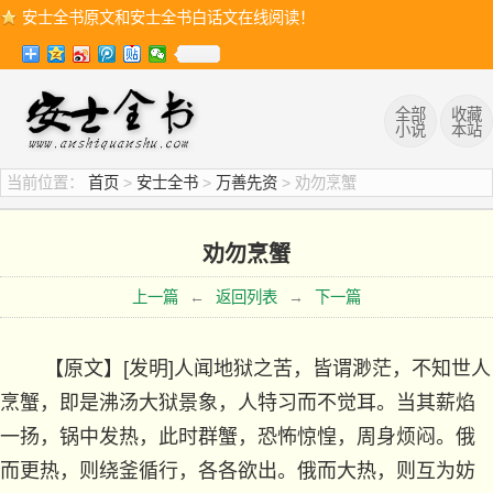
安士全书原文和安士全书白话文在线阅读！
全部
收藏
小说
本站
当前位置：
首页
>
安士全书
>
万善先资
> 劝勿烹蟹
劝勿烹蟹
上一篇
←
返回列表
→
下一篇
【原文】
[发明]人闻地狱之苦，皆谓渺茫，不知世人
烹蟹，即是沸汤大狱景象，人特习而不觉耳。当其薪焰
一扬，锅中发热，此时群蟹，恐怖惊惶，周身烦闷。俄
而更热，则绕釜循行，各各欲出。俄而大热，则互为妨