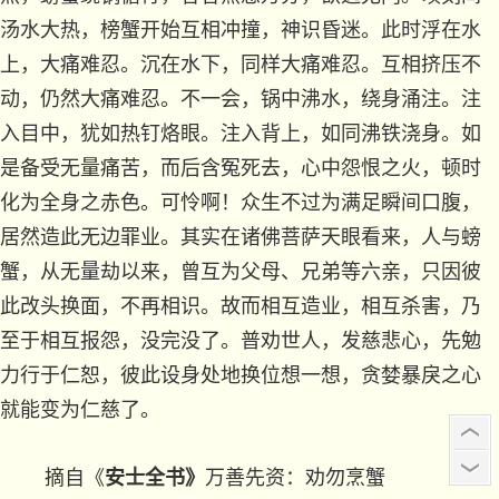
汤水大热，榜蟹开始互相冲撞，神识昏迷。此时浮在水
上，大痛难忍。沉在水下，同样大痛难忍。互相挤压不
动，仍然大痛难忍。不一会，锅中沸水，绕身涌注。注
入目中，犹如热钉烙眼。注入背上，如同沸铁浇身。如
是备受无量痛苦，而后含冤死去，心中怨恨之火，顿时
化为全身之赤色。可怜啊！众生不过为满足瞬间口腹，
居然造此无边罪业。其实在诸佛菩萨天眼看来，人与螃
蟹，从无量劫以来，曾互为父母、兄弟等六亲，只因彼
此改头换面，不再相识。故而相互造业，相互杀害，乃
至于相互报怨，没完没了。普劝世人，发慈悲心，先勉
力行于仁恕，彼此设身处地换位想一想，贪婪暴戾之心
就能变为仁慈了。
摘自《
安士全书
》
万善先资：
劝勿烹蟹