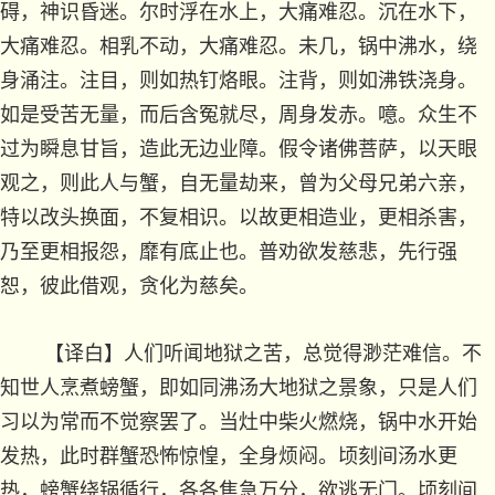
碍，神识昏迷。尔时浮在水上，大痛难忍。沉在水下，
大痛难忍。相乳不动，大痛难忍。未几，锅中沸水，绕
身涌注。注目，则如热钉烙眼。注背，则如沸铁浇身。
如是受苦无量，而后含冤就尽，周身发赤。噫。众生不
过为瞬息甘旨，造此无边业障。假令诸佛菩萨，以天眼
观之，则此人与蟹，自无量劫来，曾为父母兄弟六亲，
特以改头换面，不复相识。以故更相造业，更相杀害，
乃至更相报怨，靡有底止也。普劝欲发慈悲，先行强
恕，彼此借观，贪化为慈矣。
【译白】人们听闻地狱之苦，总觉得渺茫难信。不
知世人烹煮螃蟹，即如同沸汤大地狱之景象，只是人们
习以为常而不觉察罢了。当灶中柴火燃烧，锅中水开始
发热，此时群蟹恐怖惊惶，全身烦闷。顷刻间汤水更
热，螃蟹绕锅循行，各各焦急万分，欲逃无门。顷刻间