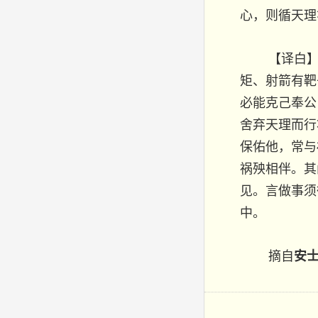
心，则循天理
【译白】
矩、射箭有靶
必能克己奉公
舍弃天理而行
保佑他，常与
祸殃相伴。其
见。言做事须
中。
摘自
安