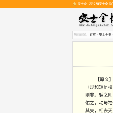
安士全书原文和安士全书
当前位置：
首页
>
安士全书
【原文
〖规和矩是校
则非。循之则
佑之，动与福
其失，相去天