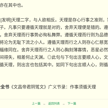
亦在其中也。
[发明]天理二字，与人欲相反。天理是存心行事之准则
子。凡事只要遵循天理就是对的，舍弃天理便是错的。遵
，舍弃天理而行事势必徇私舞弊。遵循天理而行则为品德
将沦为无耻下流之小人。遵循天理而行之人则存心仁慈宽
福缘同在。舍弃天理而行之人则心胸刻薄寡情，恶星必然
间得失，相差何止天渊。◎此句与下句出言要顺人心，文
循天理，则出言也包括其中。如同下句出言顺人心，则循
士全书
《文昌帝君阴骘文》广义节录：
作事须循天理
上一篇
←
返回列表
→
下一篇