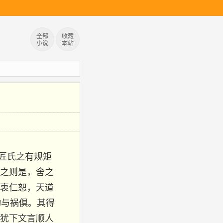
全部
收藏
小说
本站
犹匠氏之有规矩
之则是，舍之
衷仁恕，天道
动与祸倶。其得
犹下文言顺人