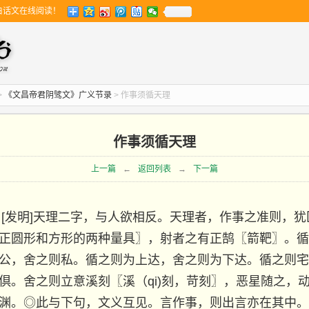
白话文在线阅读！
>
《文昌帝君阴骘文》广义节录
> 作事须循天理
作事须循天理
上一篇
←
返回列表
→
下一篇
】
[发明]天理二字，与人欲相反。天理者，作事之准则，
正圆形和方形的两种量具〗，
射者之有正鹄
〖箭靶〗
。循
公，舍之则私。循之则为上达，舍之则为下达。循之则宅
倶。舍之则立意溪刻
〖溪
（
qi
)
刻，苛刻〗
，恶星随之，
渊。
◎此与下句，文义互见。言作事，则出言亦在其中。