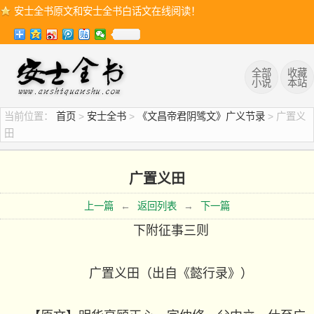
安士全书原文和安士全书白话文在线阅读！
全部
收藏
小说
本站
当前位置：
首页
>
安士全书
>
《文昌帝君阴骘文》广义节录
> 广置义
田
广置义田
上一篇
←
返回列表
→
下一篇
下附征事三则
广置义田（出自《懿行录》）