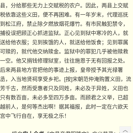
县，分给那些无力上交赋税的农户。因此，两县上交赋
税依靠这些义田，便不再困难。有一年岁末，代理巡抚
到松江府，禁止除夕燃放烟花爆竹。有市民触犯禁令，
捕役误把顾正心抓进监狱。正心见到狱中寒冷的人，就
送给他衣服；见到挨饿的人，就送给他饭食；见到罪属
可赎的，就代他交纳赎金。监狱中的罪犯几乎被他赎救
一空。他又捐钱修理狱室，往往施恩于无有回报之处。
后来两县地方官把他的事迹上报，皇帝授予其光禄署
丞，入当地贤祠享受乡祀。[按]宋朝范仲淹购置义田，流
芳千古，然而受惠者只及同姓，未必及于异姓，义田也
只有数百亩，未必多至四万多亩。而顾君之义举，已超
越前人，是何等杰出啊！据其福报，此时一定在六欲天
宫中飞行自在，享无极之乐！