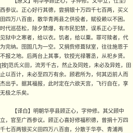
【原文】明华亭顾正心，字仲修。父中立，仕至广
西参议。正心好行其德，尝捐银十万四千七百两，买义
田四万八百亩，散华青两县之供役者，赋役赖以不困。
时代巡莅松，除夕禁爆，有市民犯禁，误系正心于狱。
见狱中之寒者，给以衣。饥者，给以粟。罪可赎者，代
为完纳。囹圄几为一空。又捐赀修葺狱室，往往施恩于
不报之地。后两台上其事，钦授光禄署丞，从祀乡贤。
[按]范氏义田，流芳千古，然止及同姓，未必及异姓，田
止以百计，未必至四万有余。顾君所为，何其迈前人而
杰出乎。据其福报，此时定在六欲天宫，飞行自在，享
无极之乐矣。
【译白】明朝华亭县顾正心，字仲修。其父顾中
立，官至广西参议。顾正心喜好修福积德，曾捐十万四
千七百两银买义田四万八百亩，分散于华亭、青浦两