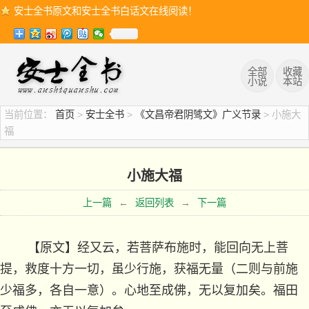
安士全书原文和安士全书白话文在线阅读！
全部
收藏
小说
本站
当前位置：
首页
>
安士全书
>
《文昌帝君阴骘文》广义节录
> 小施大
福
小施大福
上一篇
←
返回列表
→
下一篇
【原文】经又云，若菩萨布施时，能回向无上菩
提，救度十方一切，虽少行施，获福无量（二则与前施
少福多，各自一意）。心地至成佛，无以复加矣。福田