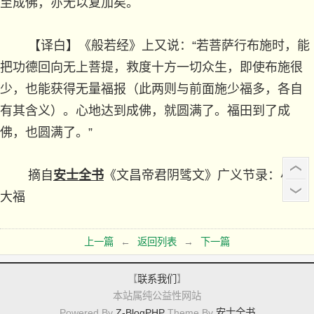
至成佛，亦无以复加矣。
【译白】《般若经》上又说：“若菩萨行布施时，能
把功德回向无上菩提，救度十方一切众生，即使布施很
少，也能获得无量福报（此两则与前面施少福多，各自
有其含义）。心地达到成佛，就圆满了。福田到了成
佛，也圆满了。
”
摘自
安士全书
《文昌帝君阴骘文》广义节录：小施
大福
上一篇
←
返回列表
→
下一篇
【
联系我们
】
本站属纯公益性网站
Powered By
Z-BlogPHP
Theme By
安士全书